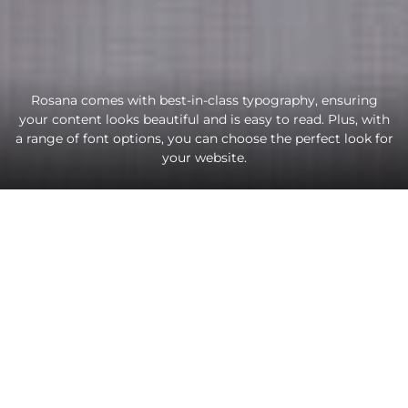
Rosana comes with best-in-class typography, ensuring
your content looks beautiful and is easy to read. Plus, with
a range of font options, you can choose the perfect look for
your website.
Me llamo Andrea, pero cuando escribo, me llamo
Amelia.
Y mi lámpara no alumbra todo, pero alcanza para seguir
andando.
No soy constante, pero soy honesta.
No escribo porque tenga respuestas, sino porque me